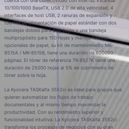
cuenta con una conectividad con Interfaz Estándar
10/100/1000 BaseTX, USB 2.0 de alta velocidad, 4
interfaces de host USB, 2 ranuras de expansión y
fuentes de alimentación de papel estándar con dos
bandejas dobles para 500 hojas y una bandeja
multipropósito para 150 hojas y maneja fuentes
opcionales de papel, su kit de mantenimiento MK-
8515A / MK-8515B, tiene una duración de 600000
páginas. El tóner de referencia TK-8527K tiene una
duración de 25000 hojas al 5% de cubrimiento de
tóner sobre la hoja.
La Kyocera TASKalfa 3552ci es ideal para grupos que
quieren automatizar los flujos de trabajo
documentales y al mismo tiempo maximizar la
productividad. Con su rendimiento superior y
funcionalidad intuitiva. La Kyocera TASKalfa 3552ci
transforma los procesos de negocios con su gran