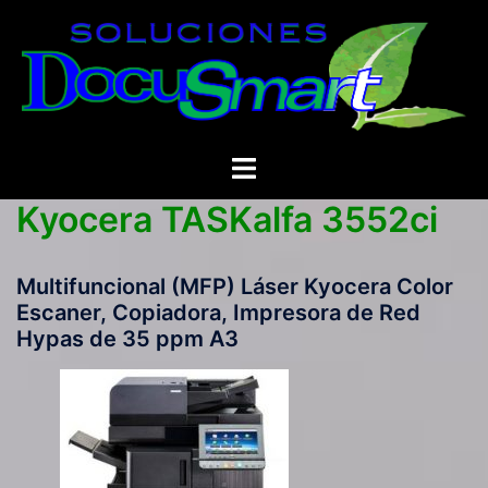
Saltar
al
contenido
Alternar
menú
Kyocera TASKalfa 3552ci
Multifuncional (MFP) Láser Kyocera Color
Escaner, Copiadora, Impresora de Red
Hypas de 35 ppm A3