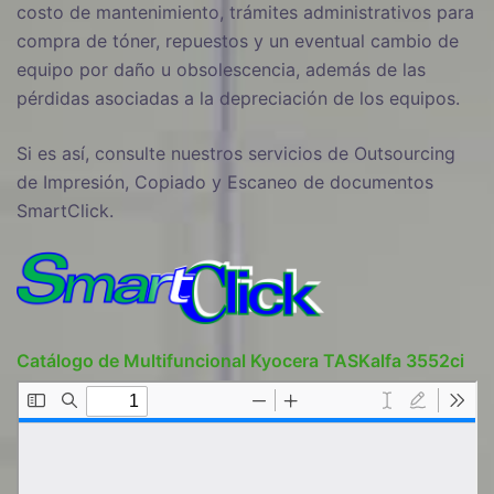
costo de mantenimiento, trámites administrativos para
compra de tóner, repuestos y un eventual cambio de
equipo por daño u obsolescencia, además de las
pérdidas asociadas a la depreciación de los equipos.
Si es así, consulte nuestros servicios de Outsourcing
de Impresión, Copiado y Escaneo de documentos
SmartClick.
Catálogo de Multifuncional Kyocera TASKalfa 3552ci