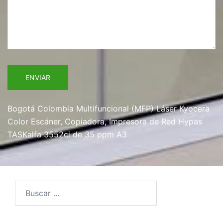
Bogotá Colombia Multifuncional (MFP) Láser Kyocera
Color Escáner, Copiadora, Impresora de Red Hypas
TASKalfa 3552ci de 35 ppm A3
Buscar: