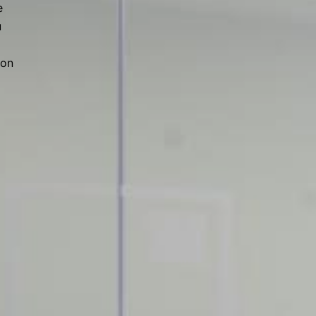
e
u
con