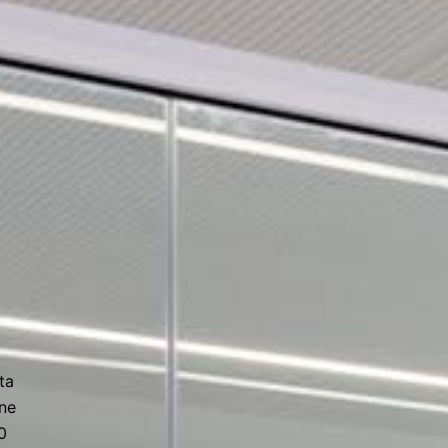
ta
ne
0