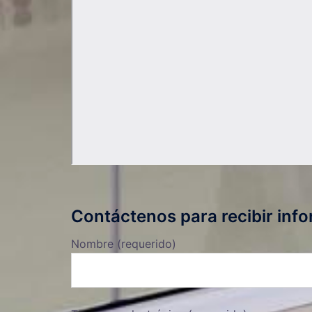
Contáctenos para recibir info
Nombre (requerido)