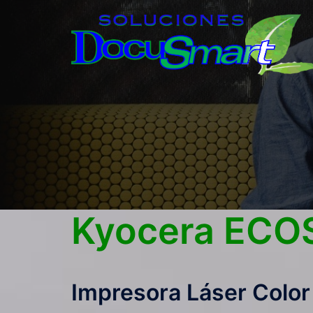
Saltar
al
contenido
Kyocera ECO
Impresora Láser Colo