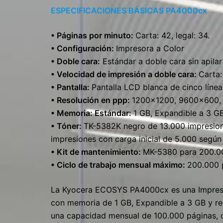
ESPECIFICACIONES BÁSICAS PA4000cx
• Páginas por minuto:
Carta: 42, legal: 34.
• Configuración:
Impresora a Color
• Doble cara:
Estándar a doble cara sin apilar
• Velocidad de impresión a doble cara:
Carta:
• Pantalla:
Pantalla LCD blanca de cinco líneas
• Resolución en ppp:
1200×1200, 9600×600,
• Memoria: Estándar:
1 GB, Expandible a 3 G
• Tóner:
TK-5382K negro de 13.000 impresion
impresiones con carga inicial de 5.000 seg
• Kit de mantenimiento:
MK-5380 para 200.0
• Ciclo de trabajo mensual máximo:
200.000 
La Kyocera ECOSYS PA4000cx es una Impreso
con memoria de 1 GB, Expandible a 3 GB y r
una capacidad mensual de 100.000 páginas, 