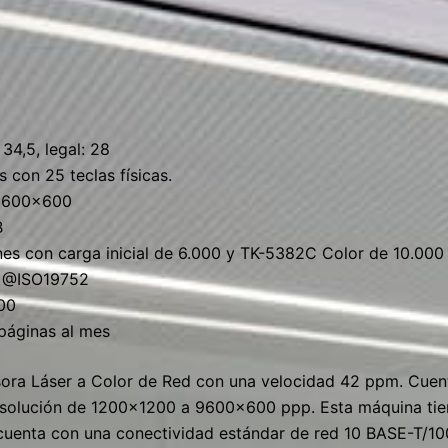
 34,5, legal: 28
 con 25 teclas físicas.
 600×600
B
es con carga inicial de 6.000 y TK-5382C Color de 10.000
ún @ISO19752
00
páginas al mes
ra Láser a Color de Red con una velocidad 42 ppm. Cuen
esolución de 1200×1200 a 9600×600 ppp. Esta máquina tie
cuenta con una conectividad estándar de red 10 BASE-T/10