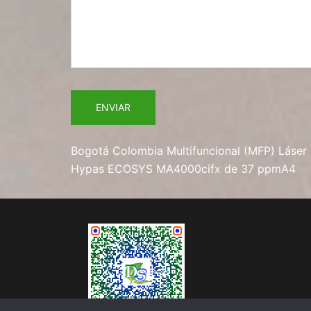
Bogotá Colombia Multifuncional (MFP) Láser 
Hypas ECOSYS MA4000cifx de 37 ppmA4