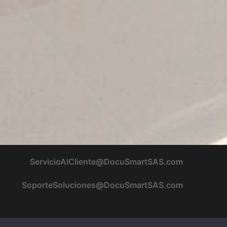
ServicioAlCliente@DocuSmartSAS.com
SoporteSoluciones@DocuSmartSAS.com
Soluciones Docu
Smart
SAS
- 2024