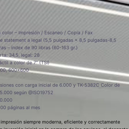
.
 color – Impresión / Escaneo / Copia / Fax
de statement a legal (5,5 pulgadas × 8,5 pulgadas-8,5
as – index de 90 libras (60-163 gr.)
rta: 34,5, legal: 28
ctil a color de 7″ (TSI)
00, 600×600
iones con carga inicial de 6.000 y TK-5382C Color de
e 5.000 según @ISO19752
0.000
00 páginas al mes
e impresión siempre moderna, eficiente y correctamente