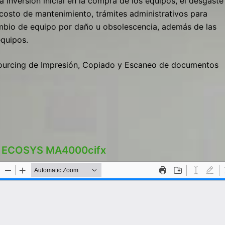
a inversión inicial en la compra de los equipos, el desgaste
 costo de mantenimiento, trámites administrativos para
mbio de equipo por daño u obsolescencia, además de las
equipos.
utsourcing de Impresión, Copiado y Escaneo de documentos
a ECOSYS MA4000cifx