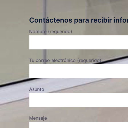
Contáctenos para recibir info
Nombre (requerido)
Tu correo electrónico (requerido)
Asunto
Mensaje