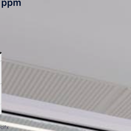
2 ppm
cifx