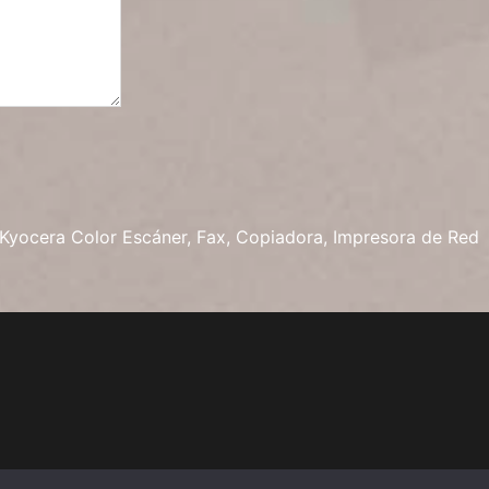
Kyocera Color Escáner, Fax, Copiadora, Impresora de Red