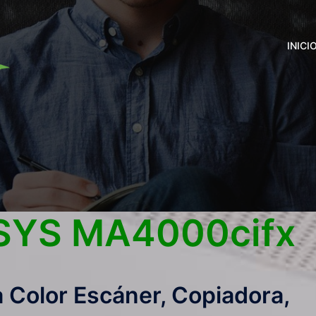
INICI
SYS MA4000cifx
a Color Escáner, Copiadora,