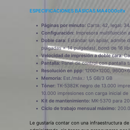
ESPECIFICACIONES BÁSICAS MA4000cifx
Páginas por minuto:
Carta: 42, legal: 34
Configuración:
Impresora multifunción a
Doble cara:
Estándar sin apilar, admite 
pulgadas × 14 pulgadas), bond de 16 libr
Velocidad de impresión a doble cara:
Ca
Pantalla:
Panel de control con pantalla tá
Resolución en ppp:
1200×1200, 9600×6
Memoria:
Est./máx.: 1,5 GB/3 GB
Tóner:
TK-5382K negro de 13.000 impres
10.000 impresiones con carga inicial d
Kit de mantenimiento:
MK-5370 para 20
Ciclo de trabajo mensual máximo:
200.0
Le gustaría contar con una infraestructura d